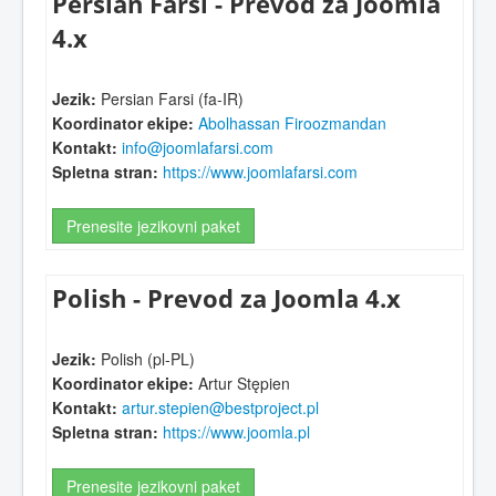
Persian Farsi - Prevod za Joomla
4.x
Jezik:
Persian Farsi (fa-IR)
Koordinator ekipe:
Abolhassan Firoozmandan
Kontakt:
info@joomlafarsi.com
Spletna stran:
https://www.joomlafarsi.com
Prenesite jezikovni paket
Polish - Prevod za Joomla 4.x
Jezik:
Polish (pl-PL)
Koordinator ekipe:
Artur Stępien
Kontakt:
artur.stepien@bestproject.pl
Spletna stran:
https://www.joomla.pl
Prenesite jezikovni paket