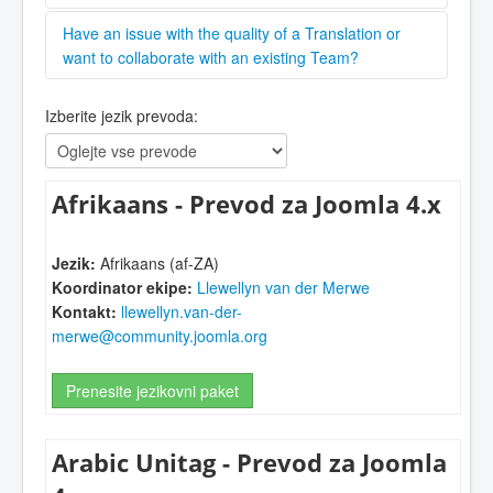
Team
,
There are a number of valuable resources for
Create an request on the
Have an issue with the quality of a Translation or
GitHub repository
,
adding your language to Joomla and learning more
or contact one of the managers via the
want to collaborate with an existing Team?
Crowdin
about the
Joomla! CMS (Core) Language Team
. You
CMS Project
.
Please contact the language coordinator stated in
can ask questions and get tips in the
Translations
Izberite jezik prevoda:
the list below.
Forum
or the
Language Forum
and there are a
wealth of resources in
The International Zone
Forum
.
Afrikaans - Prevod za Joomla 4.x
Jezik:
Afrikaans (af-ZA)
Koordinator ekipe:
Llewellyn van der Merwe
Kontakt:
llewellyn.van-der-
merwe@community.joomla.org
Prenesite jezikovni paket
Arabic Unitag - Prevod za Joomla