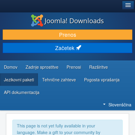
®
JOOMLA!
Joomla! Downloads
PRENESI IN RAZŠIRI
Prenos
ODKRIJTE & IZVEJTE
Začetek
SKUPNOST IN PODPORA
VIRI ZA RAZVIJALCE
Domov
Zadnje sprostitve
Prenosi
Razširitve
Jezikovni paketi
Tehnične zahteve
Pogosta vprašanja
API dokumentacija
Slovenščina
This page is not yet fully available in your
language. Make a gift to your community by