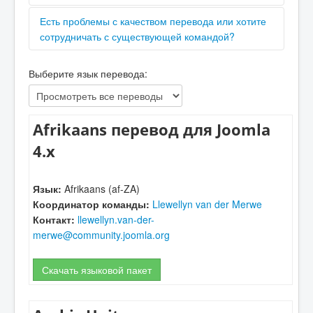
Language Team
,
Существует ряд ценных ресурсов для добавления
Создайте запрос в
Есть проблемы с качеством перевода или хотите
репозитории GitHub
,
вашего языка в Joomla и получения
или свяжитесь с одним из менеджеров через
сотрудничать с существующей командой?
дополнительной информации о
Joomla. ! CMS
Crowdin CMS Проект
.
Пожалуйста, свяжитесь с координатором по
(базовая) языковая команда
. Вы можете задавать
Выберите язык перевода:
языку, указанным в приведенном ниже списке.
вопросы и получать советы на
форуме
переводчиков
или на
Language Forum
и
множество ресурсов на
Форум международной
Afrikaans перевод для Joomla
зоны
.
4.x
Язык:
Afrikaans (af-ZA)
Координатор команды:
Llewellyn van der Merwe
Контакт:
llewellyn.van-der-
merwe@community.joomla.org
Скачать языковой пакет