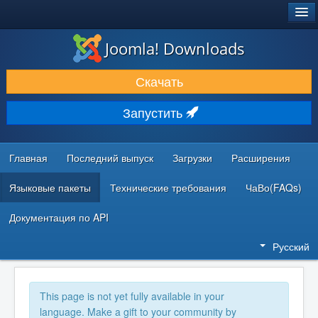
®
JOOMLA!
Joomla! Downloads
ЗАГРУЗКИ И РАСШИРЕНИЯ
Скачать
ДОКУМЕНТАЦИЯ И ОБУЧЕНИЕ
Запустить
СООБЩЕСТВО И ПОДДЕРЖКА
РЕСУРСЫ ДЛЯ РАЗРАБОТЧИКОВ
Главная
Последний выпуск
Загрузки
Расширения
Языковые пакеты
Технические требования
ЧаВо(FAQs)
Документация по API
Русский
This page is not yet fully available in your
language. Make a gift to your community by