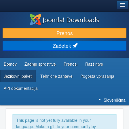
®
JOOMLA!
Joomla! Downloads
PRENESI IN RAZŠIRI
Prenos
ODKRIJTE & IZVEJTE
Začetek
SKUPNOST IN PODPORA
VIRI ZA RAZVIJALCE
Domov
Zadnje sprostitve
Prenosi
Razširitve
Jezikovni paketi
Tehnične zahteve
Pogosta vprašanja
API dokumentacija
Slovenščina
This page is not yet fully available in your
language. Make a gift to your community by