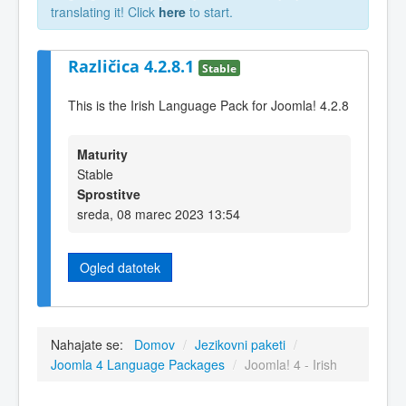
translating it! Click
here
to start.
Različica 4.2.8.1
Stable
This is the Irish Language Pack for Joomla! 4.2.8
Maturity
Stable
Sprostitve
sreda, 08 marec 2023 13:54
Ogled datotek
Nahajate se:
Domov
/
Jezikovni paketi
/
Joomla 4 Language Packages
/
Joomla! 4 - Irish