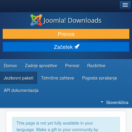
®
JOOMLA!
Joomla! Downloads
PRENESI IN RAZŠIRI
Prenos
ODKRIJTE & IZVEJTE
Začetek
SKUPNOST IN PODPORA
VIRI ZA RAZVIJALCE
Domov
Zadnje sprostitve
Prenosi
Razširitve
Jezikovni paketi
Tehnične zahteve
Pogosta vprašanja
API dokumentacija
Slovenščina
This page is not yet fully available in your
language. Make a gift to your community by