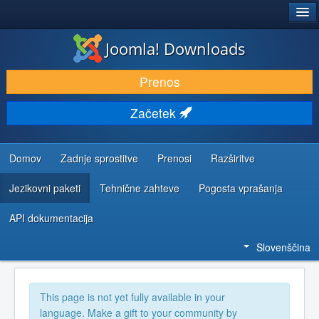
®
JOOMLA!
Joomla! Downloads
PRENESI IN RAZŠIRI
Prenos
ODKRIJTE & IZVEJTE
Začetek
SKUPNOST IN PODPORA
VIRI ZA RAZVIJALCE
Domov
Zadnje sprostitve
Prenosi
Razširitve
Jezikovni paketi
Tehnične zahteve
Pogosta vprašanja
API dokumentacija
Slovenščina
This page is not yet fully available in your
language. Make a gift to your community by