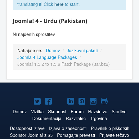
translating it! Click
here
to start.
Joomla! 4 - Urdu (Pakistan)
Ni najdenih sprostitev
Nahajate se:
Domov
/
Jezikovni paketi
/
Joomla 4 Language Packages
/
Joomla! 1.5.2 to 1.5.6 Patch Package (.tar.bz2)
Joomla!
Joomla!
Joomla!
Joomla!
Joomla!
Joomla!
Joomla!
na
na
na
na
na
na
na
Domov
Vizitka
Skupnost
Forum
Razširitve
Storitve
Dokumentacija
Razvijalec
Trgovina
Twitter
Facebook
YouTube
LinkedIn
Pinterest
Instagram
GitHub
Dostopnost izjave
Izjava o zasebnosti
Pravilnik o piškotkih
Sponsor Joomla! z $5
Pomagajte prevesti
Prijavite težavo