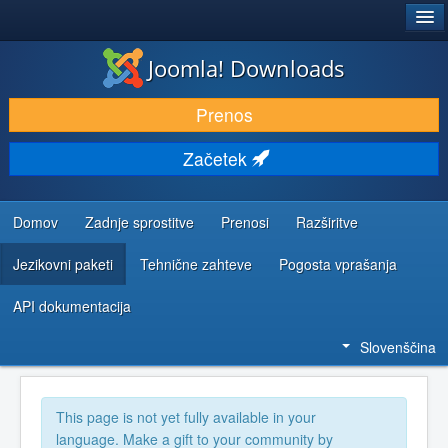
®
JOOMLA!
Joomla! Downloads
PRENESI IN RAZŠIRI
Prenos
ODKRIJTE & IZVEJTE
Začetek
SKUPNOST IN PODPORA
VIRI ZA RAZVIJALCE
Domov
Zadnje sprostitve
Prenosi
Razširitve
Jezikovni paketi
Tehnične zahteve
Pogosta vprašanja
API dokumentacija
Slovenščina
This page is not yet fully available in your
language. Make a gift to your community by