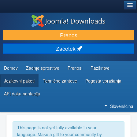
®
JOOMLA!
Joomla! Downloads
PRENESI IN RAZŠIRI
Prenos
ODKRIJTE & IZVEJTE
Začetek
SKUPNOST IN PODPORA
VIRI ZA RAZVIJALCE
Domov
Zadnje sprostitve
Prenosi
Razširitve
Jezikovni paketi
Tehnične zahteve
Pogosta vprašanja
API dokumentacija
Slovenščina
This page is not yet fully available in your
language. Make a gift to your community by