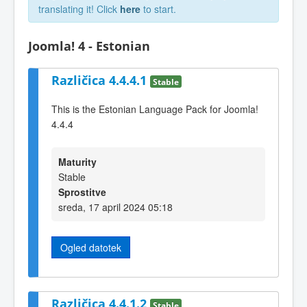
translating it! Click
here
to start.
Joomla! 4 - Estonian
Različica 4.4.4.1
Stable
This is the Estonian Language Pack for Joomla!
4.4.4
Maturity
Stable
Sprostitve
sreda, 17 april 2024 05:18
Ogled datotek
Različica 4.4.1.2
Stable