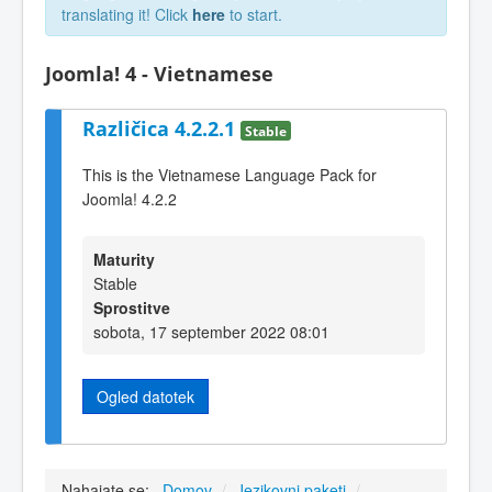
translating it! Click
here
to start.
Joomla! 4 - Vietnamese
Različica 4.2.2.1
Stable
This is the Vietnamese Language Pack for
Joomla! 4.2.2
Maturity
Stable
Sprostitve
sobota, 17 september 2022 08:01
Ogled datotek
Nahajate se:
Domov
/
Jezikovni paketi
/