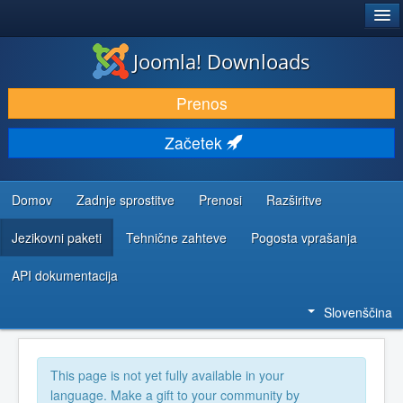
®
JOOMLA!
Joomla! Downloads
PRENESI IN RAZŠIRI
Prenos
ODKRIJTE & IZVEJTE
Začetek
SKUPNOST IN PODPORA
VIRI ZA RAZVIJALCE
Domov
Zadnje sprostitve
Prenosi
Razširitve
Jezikovni paketi
Tehnične zahteve
Pogosta vprašanja
API dokumentacija
Slovenščina
This page is not yet fully available in your
language. Make a gift to your community by