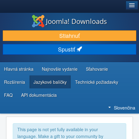
®
JOOMLA!
Joomla! Downloads
STIAHNUŤ & ROZŠÍRIŤ
Stiahnuť
OBJAVUJTE & UČTE SA
Spustiť
KOMUNITA & PODPORA
ZDROJE INFORMÁCIÍ PRE VÝVOJÁROV
Hlavná stránka
Najnovšie vydanie
Sťahovanie
Rozšírenia
Jazykové balíčky
Technické požiadavky
FAQ
API dokumentácia
Slovenčina
This page is not yet fully available in your
language. Make a gift to your community by