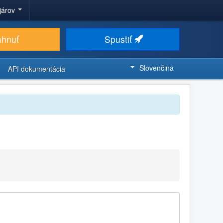
ojárov
ahnuť
Spustiť
Slovenčina
API dokumentácia