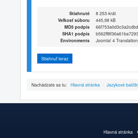
Stiahnuté
8 253-krát
Veľkosť súboru
445,98 kB
MD5 podpis
66f753a0d3c3a2cdb
SHA1 podpis
b562ff8f36a61ba729
Environments
Joomla! 4 Translation
Stiahnuť teraz
Nachádzate sa tu:
Hlavná stránka
/
Jazykové balíčk
Hlavná stránka