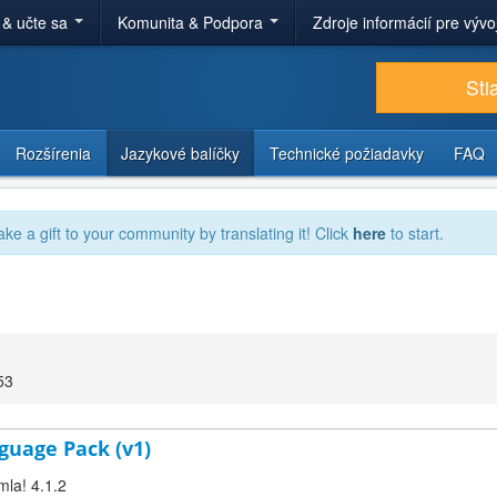
 & učte sa
Komunita & Podpora
Zdroje informácií pre výv
Sti
Rozšírenia
Jazykové balíčky
Technické požiadavky
FAQ
ake a gift to your community by translating it! Click
here
to start.
53
guage Pack (v1)
mla! 4.1.2