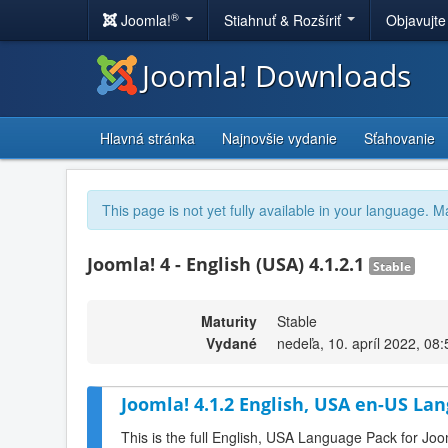
®
Joomla!
Stiahnuť & Rozšíriť
Objavujte
Joomla! Downloads
Hlavná stránka
Najnovšie vydanie
Sťahovanie
This page is not yet fully available in your language. M
Joomla! 4 - English (USA) 4.1.2.1
Stable
Maturity
Stable
Vydané
nedeľa, 10. apríl 2022, 08:
Joomla! 4.1.2 English, USA en-US Lan
This is the full English, USA Language Pack for Joo