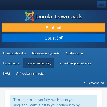
®
JOOMLA!
Joomla! Downloads
STIAHNUŤ & ROZŠÍRIŤ
Stiahnuť
OBJAVUJTE & UČTE SA
Spustiť
KOMUNITA & PODPORA
ZDROJE INFORMÁCIÍ PRE VÝVOJÁROV
Hlavná stránka
Najnovšie vydanie
Sťahovanie
Rozšírenia
Jazykové balíčky
Technické požiadavky
FAQ
API dokumentácia
Slovenčina
This page is not yet fully available in your
language. Make a gift to your community by