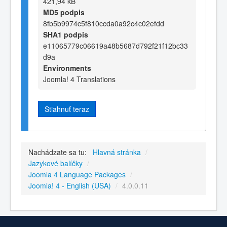
421,94 kB
MD5 podpis
8fb5b9974c5f810ccda0a92c4c02efdd
SHA1 podpis
e11065779c06619a48b5687d792f21f12bc33
d9a
Environments
Joomla! 4 Translations
Stiahnuť teraz
Nachádzate sa tu:
Hlavná stránka
/
Jazykové balíčky
/
Joomla 4 Language Packages
/
Joomla! 4 - English (USA)
/
4.0.0.11