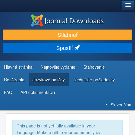
®
JOOMLA!
Joomla! Downloads
STIAHNUŤ & ROZŠÍRIŤ
Stiahnuť
OBJAVUJTE & UČTE SA
Spustiť
KOMUNITA & PODPORA
ZDROJE INFORMÁCIÍ PRE VÝVOJÁROV
Hlavná stránka
Najnovšie vydanie
Sťahovanie
Rozšírenia
Jazykové balíčky
Technické požiadavky
FAQ
API dokumentácia
Slovenčina
This page is not yet fully available in your
language. Make a gift to your community by