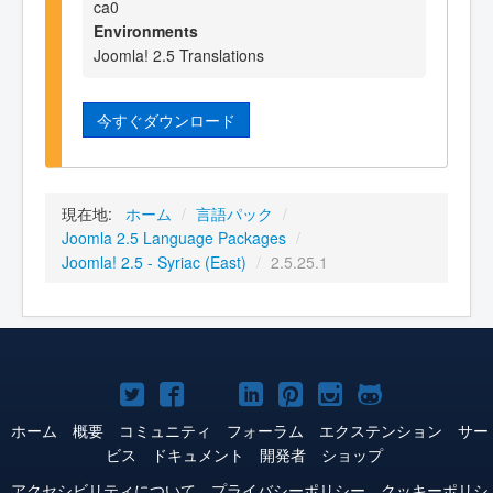
ca0
Environments
Joomla! 2.5 Translations
今すぐダウンロード
現在地:
ホーム
/
言語パック
/
Joomla 2.5 Language Packages
/
Joomla! 2.5 - Syriac (East)
/
2.5.25.1
Joomla!
Joomla!
Joomla!
Joomla!
Joomla!
Joomla!
Joomla!
Twitter
Facebook
YouTube
LinkedIn
Pinterest
Instagram
GitHub
ホーム
概要
コミュニティ
フォーラム
エクステンション
サー
ビス
ドキュメント
開発者
ショップ
アクセシビリティについて
プライバシーポリシー
クッキーポリシ