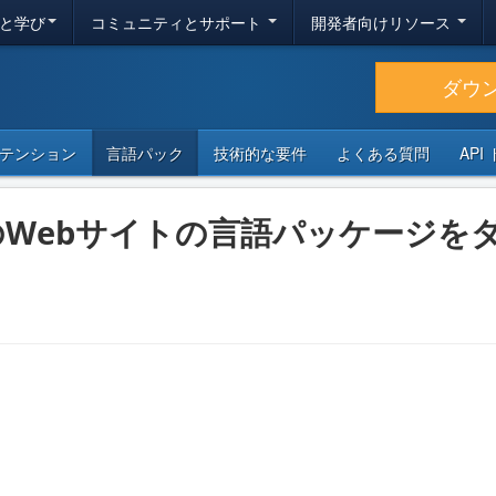
と学び
コミュニティとサポート
開発者向けリソース
ダウ
テンション
言語パック
技術的な要件
よくある質問
API
あなたのWebサイトの言語パッケージ