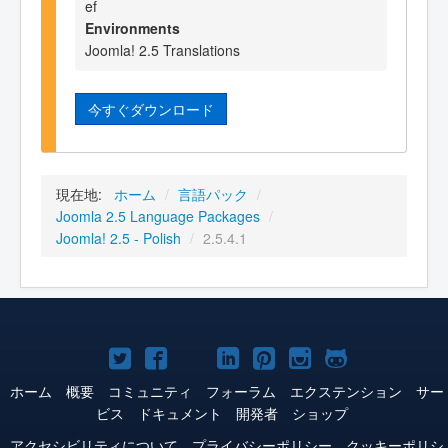
ef
Environments
Joomla! 2.5 Translations
今すぐダウンロード
現在地:
ホーム
/
言語パック
/
Joomla 2.5 Language Packages
/
Joomla! 2.5 - Polish
/
2.5.4.1
Joomla!
Joomla!
Joomla!
Joomla!
Joomla!
Joomla!
Joomla!
Twitter
Facebook
YouTube
LinkedIn
Pinterest
Instagram
GitHub
ホーム
概要
コミュニティ
フォーラム
エクステンション
サー
ビス
ドキュメント
開発者
ショップ
アクセシビリティについて
プライバシーポリシー
クッキーポリシ