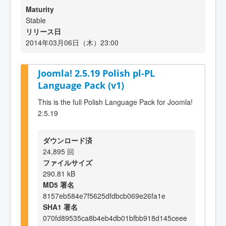
Maturity
Stable
リリース日
2014年03月06日（木）23:00
Joomla! 2.5.19 Polish pl-PL
Language Pack (v1)
This is the full Polish Language Pack for Joomla!
2.5.19
ダウンロード済
24,895 回
ファイルサイズ
290.81 kB
MD5 署名
8157eb584e7f5625dfdbcb069e26fa1e
SHA1 署名
070fd89535ca8b4eb4db01bfbb918d145ceee