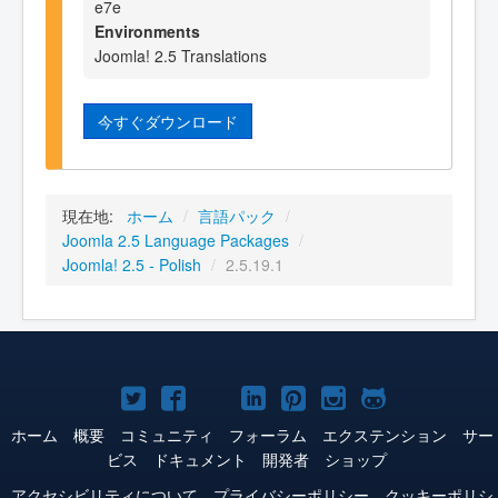
e7e
Environments
Joomla! 2.5 Translations
今すぐダウンロード
現在地:
ホーム
/
言語パック
/
Joomla 2.5 Language Packages
/
Joomla! 2.5 - Polish
/
2.5.19.1
Joomla!
Joomla!
Joomla!
Joomla!
Joomla!
Joomla!
Joomla!
Twitter
Facebook
YouTube
LinkedIn
Pinterest
Instagram
GitHub
ホーム
概要
コミュニティ
フォーラム
エクステンション
サー
ビス
ドキュメント
開発者
ショップ
アクセシビリティについて
プライバシーポリシー
クッキーポリシ