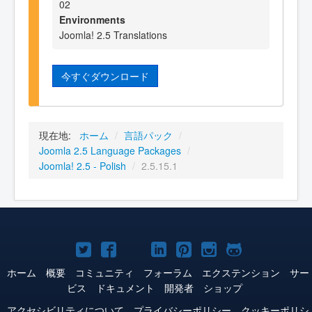
02
Environments
Joomla! 2.5 Translations
今すぐダウンロード
現在地:
ホーム
/
言語パック
/
Joomla 2.5 Language Packages
/
Joomla! 2.5 - Polish
/
2.5.15.1
Joomla!
Joomla!
Joomla!
Joomla!
Joomla!
Joomla!
Joomla!
Twitter
Facebook
YouTube
LinkedIn
Pinterest
Instagram
GitHub
ホーム
概要
コミュニティ
フォーラム
エクステンション
サー
ビス
ドキュメント
開発者
ショップ
アクセシビリティについて
プライバシーポリシー
クッキーポリシ