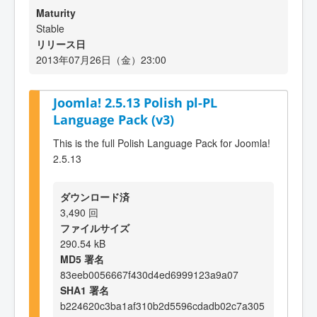
Maturity
Stable
リリース日
2013年07月26日（金）23:00
Joomla! 2.5.13 Polish pl-PL
Language Pack (v3)
This is the full Polish Language Pack for Joomla!
2.5.13
ダウンロード済
3,490 回
ファイルサイズ
290.54 kB
MD5 署名
83eeb0056667f430d4ed6999123a9a07
SHA1 署名
b224620c3ba1af310b2d5596cdadb02c7a305