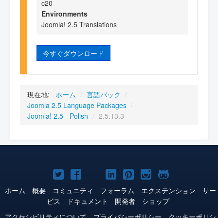
c20
Environments
Joomla! 2.5 Translations
今すぐダウンロード
現在地:
ホーム
/
言語パック
/
Joomla 2.5 Language Packages
/
Joomla! 2.5 - Polish
/
2.5.13.3
Joomla!
Joomla!
Joomla!
Joomla!
Joomla!
Joomla!
Joomla!
Twitter
Facebook
YouTube
LinkedIn
Pinterest
Instagram
GitHub
ホーム
概要
コミュニティ
フォーラム
エクステンション
サー
ビス
ドキュメント
開発者
ショップ
アクセシビリティについて
プライバシーポリシー
クッキーポリシ