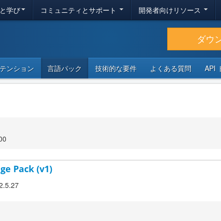
と学び
コミュニティとサポート
開発者向けリソース
ダウ
テンション
言語パック
技術的な要件
よくある質問
API
00
ge Pack (v1)
2.5.27