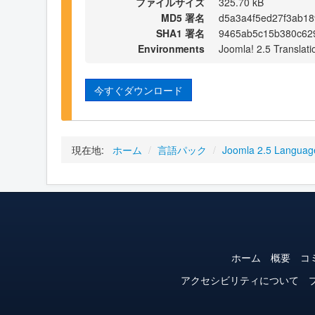
ファイルサイズ
325.70 kB
MD5 署名
d5a3a4f5ed27f3ab1
SHA1 署名
9465ab5c15b380c62
Environments
Joomla! 2.5 Translati
今すぐダウンロード
現在地:
ホーム
/
言語パック
/
Joomla 2.5 Languag
ホーム
概要
コ
アクセシビリティについて