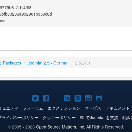
89779b612d14f68
9bfb80266a992961b359c8d
ons
e Packages
/
Joomla! 2.5 - German
/
2.5.27.1
Joomla!
Joomla!
Joomla!
Joomla!
Joomla!
Joomla!
Joomla!
Twitter
Facebook
YouTube
LinkedIn
Pinterest
Instagram
GitHub
ミュニティ
フォーラム
エクステンション
サービス
ドキュメント
プライバシーポリシー
クッキーポリシー
$5 でJoomla! を支援
翻訳
© 2005 - 2026
Open Source Matters, Inc.
All Rights Reserved.