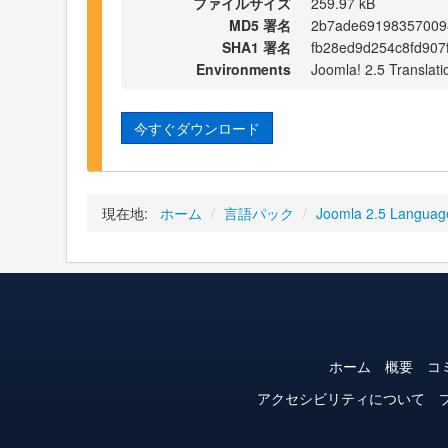
ファイルサイズ
259.97 kB
MD5 署名
2b7ade69198357009
SHA1 署名
fb28ed9d254c8fd907
Environments
Joomla! 2.5 Translati
今すぐダウンロード
現在地:
ホーム
/
言語パック
/
Joomla 2.5 Languag
ホーム
概要
コ
アクセシビリティについて