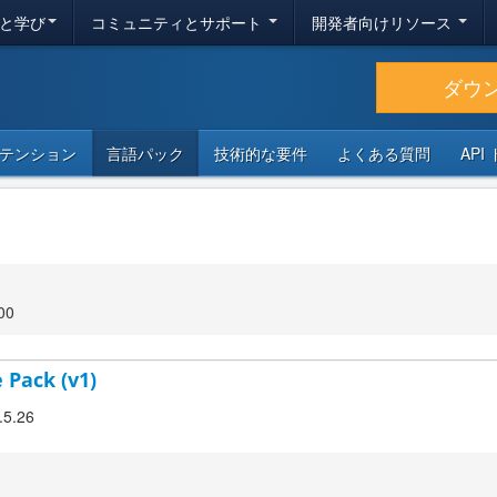
と学び
コミュニティとサポート
開発者向けリソース
ダウ
テンション
言語パック
技術的な要件
よくある質問
API
00
 Pack (v1)
.5.26