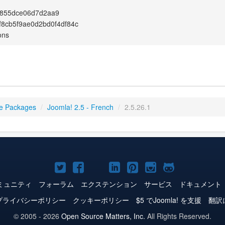
855dce06d7d2aa9
f8cb5f9ae0d2bd0f4df84c
ons
e Packages
/
Joomla! 2.5 - French
/
2.5.26.1
Joomla!
Joomla!
Joomla!
Joomla!
Joomla!
Joomla!
Joomla!
Twitter
Facebook
YouTube
LinkedIn
Pinterest
Instagram
GitHub
ミュニティ
フォーラム
エクステンション
サービス
ドキュメント
プライバシーポリシー
クッキーポリシー
$5 でJoomla! を支援
翻訳
© 2005 - 2026
Open Source Matters, Inc.
All Rights Reserved.