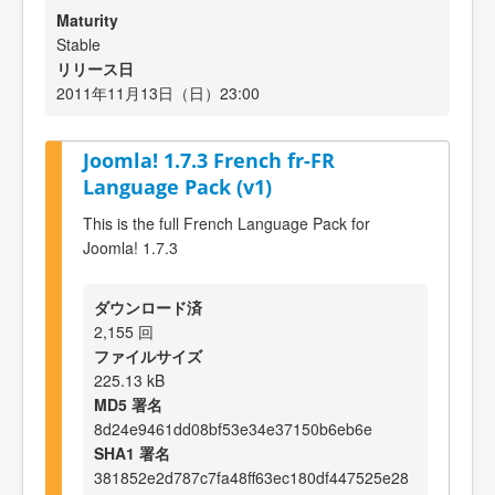
Maturity
Stable
リリース日
2011年11月13日（日）23:00
Joomla! 1.7.3 French fr-FR
Language Pack (v1)
This is the full French Language Pack for
Joomla! 1.7.3
ダウンロード済
2,155 回
ファイルサイズ
225.13 kB
MD5 署名
8d24e9461dd08bf53e34e37150b6eb6e
SHA1 署名
381852e2d787c7fa48ff63ec180df447525e28