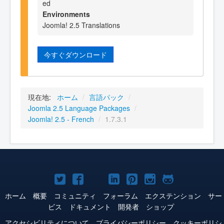
ed
Environments
Joomla! 2.5 Translations
今すぐダウンロード
現在地:
ホーム
/
言語パック
/
Joomla 2.5 Language Packages
/
Joomla! 2.5 - French
/
1.7.3.1
Joomla!
Joomla!
Joomla!
Joomla!
Joomla!
Joomla!
Joomla!
Twitter
Facebook
YouTube
LinkedIn
Pinterest
Instagram
GitHub
ホーム
概要
コミュニティ
フォーラム
エクステンション
サー
ビス
ドキュメント
開発者
ショップ
アクセシビリティについて
プライバシーポリシー
クッキーポリシ