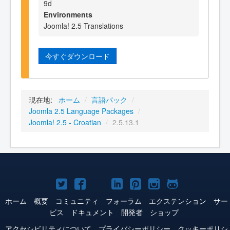
9d
Environments
Joomla! 2.5 Translations
今すぐダウンロード
現在地:
ホーム
/
言語パック
/
Joomla 2.5 Language Packages
/
Joomla! 2.5 - Croatian
/
2.5.13.1
Joomla!
Joomla!
Joomla!
Joomla!
Joomla!
Joomla!
Joomla!
Twitter
Facebook
YouTube
LinkedIn
Pinterest
Instagram
GitHub
ホーム
概要
コミュニティ
フォーラム
エクステンション
サー
ビス
ドキュメント
開発者
ショップ
アクセシビリティについて
プライバシーポリシー
クッキーポリシ