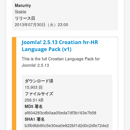
Maturity
Stable
リリース日
2013年07月30日（火）23:00
Joomla! 2.5.13 Croatian hr-HR
Language Pack (v1)
This is the full Croatian Language Pack for
Joomla! 2.5.13
ダウンロード済
15,903 回
ファイルサイズ
256.51 kB
MD5 署名
af604283cdb0aa05eda7df3b163e7b58
SHA1 署名
b3fb9bb90c5e30ea0e822bf1d2d0c2dfe724e2