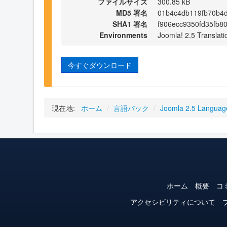
ファイルサイズ
300.85 kB
MD5 署名
01b4c4db119fb70b4d
SHA1 署名
f906ecc9350fd35fb8
Environments
Joomla! 2.5 Translati
今すぐダウンロード
現在地:
ホーム
/
言語パック
/
Joomla 2.5 Languag
ホーム
概要
コ
アクセシビリティについて