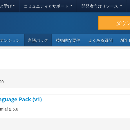
と学び
コミュニティとサポート
開発者向けリソース
ダウ
テンション
言語パック
技術的な要件
よくある質問
API
00
nguage Pack (v1)
omla! 2.5.6