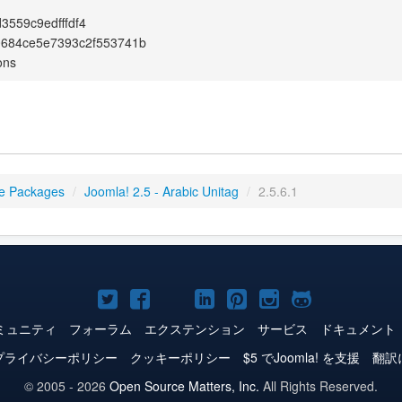
3559c9edfffdf4
0684ce5e7393c2f553741b
ons
e Packages
/
Joomla! 2.5 - Arabic Unitag
/
2.5.6.1
Joomla!
Joomla!
Joomla!
Joomla!
Joomla!
Joomla!
Joomla!
Twitter
Facebook
YouTube
LinkedIn
Pinterest
Instagram
GitHub
ミュニティ
フォーラム
エクステンション
サービス
ドキュメント
プライバシーポリシー
クッキーポリシー
$5 でJoomla! を支援
翻訳
© 2005 - 2026
Open Source Matters, Inc.
All Rights Reserved.