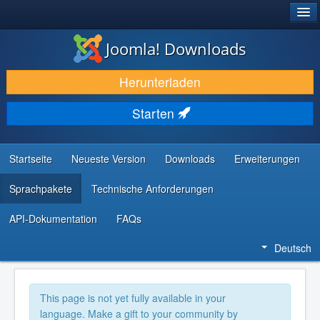
®
JOOMLA!
Joomla! Downloads
DOWNLOAD & ERWEITERN
Herunterladen
ENTDECKEN & LERNEN
Starten
COMMUNITY & SUPPORT
RESSOURCEN FÜR ENTWICKLER
Startseite
Neueste Version
Downloads
Erweiterungen
Sprachpakete
Technische Anforderungen
API-Dokumentation
FAQs
Deutsch
This page is not yet fully available in your
language. Make a gift to your community by