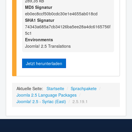
289,35 kB
MD5 Signatur
eb0ec8ccf50b0cdc30e1e4655ab018cd
SHA1 Signatur
74343a685a7cb34126ba5ee28a4dc6165756f
5c1
Environments
Joomla! 2.5 Translations
Jetzt herunterladen
Aktuelle Seite:
Startseite
/
Sprachpakete
/
Joomla 2.5 Language Packages
/
Joomla! 2.5 - Syriac (East)
/
2.5.19.1