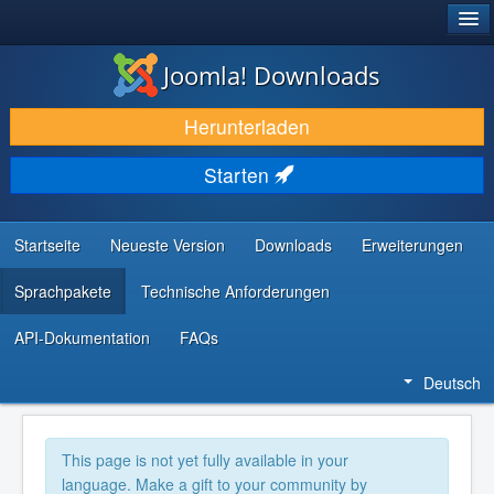
®
JOOMLA!
Joomla! Downloads
DOWNLOAD & ERWEITERN
Herunterladen
ENTDECKEN & LERNEN
Starten
COMMUNITY & SUPPORT
RESSOURCEN FÜR ENTWICKLER
Startseite
Neueste Version
Downloads
Erweiterungen
Sprachpakete
Technische Anforderungen
API-Dokumentation
FAQs
Deutsch
This page is not yet fully available in your
language. Make a gift to your community by