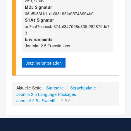
259,77 kB
MD5 Signatur
06a5ff83f1d1eb0f8195fa95743694b0
SHA1 Signatur
ac7caf7cceccbf374bf347098e33fb282879dd7
3
Environments
Joomla! 2.5 Translations
Jetzt herunterladen
Aktuelle Seite:
Startseite
/
Sprachpakete
/
Joomla 2.5 Language Packages
/
Joomla! 2.5 - Swahili
/
2.5.9.1