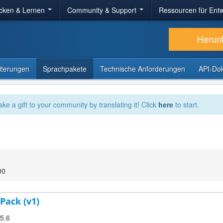
cken & Lernen
Community & Support
Ressourcen für Entw
Herun
iterungen
Sprachpakete
Technische Anforderungen
API-Do
ake a gift to your community by translating it! Click
here
to start.
00
Pack (v1)
.5.6