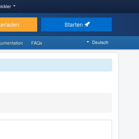
ickler
terladen
Starten
Deutsch
kumentation
FAQs