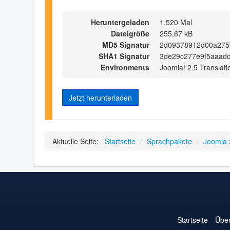
Heruntergeladen
1.520 Mal
Dateigröße
255,67 kB
MD5 Signatur
2d09378912d00a275
SHA1 Signatur
3de29c277e9f5aaad
Environments
Joomla! 2.5 Translati
Jetzt herunterladen
Aktuelle Seite:
Startseite
/
Sprachpakete
/
Joomla 
Startseite
Über