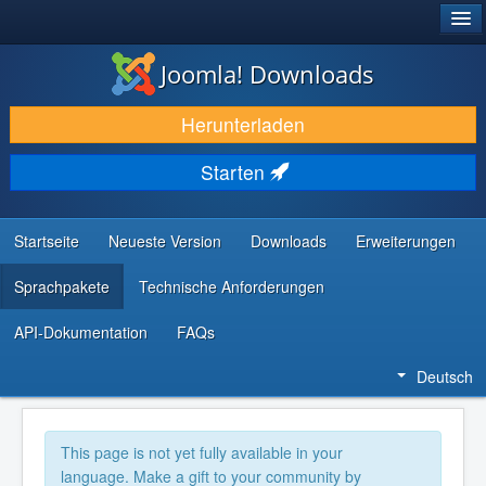
®
JOOMLA!
Joomla! Downloads
DOWNLOAD & ERWEITERN
Herunterladen
ENTDECKEN & LERNEN
Starten
COMMUNITY & SUPPORT
RESSOURCEN FÜR ENTWICKLER
Startseite
Neueste Version
Downloads
Erweiterungen
Sprachpakete
Technische Anforderungen
API-Dokumentation
FAQs
Deutsch
This page is not yet fully available in your
language. Make a gift to your community by