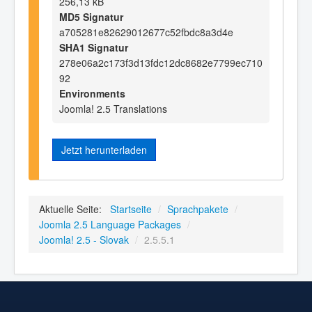
256,13 kB
MD5 Signatur
a705281e82629012677c52fbdc8a3d4e
SHA1 Signatur
278e06a2c173f3d13fdc12dc8682e7799ec710
92
Environments
Joomla! 2.5 Translations
Jetzt herunterladen
Aktuelle Seite:
Startseite
/
Sprachpakete
/
Joomla 2.5 Language Packages
/
Joomla! 2.5 - Slovak
/
2.5.5.1