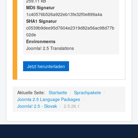
259,11 kB
MD5 Signatur
1c40576b526a922eb13fe32f0e899a4a
SHA1 Signatur
c0539b9dee95d7604e2319d82a56ac98d77b
02de
Environments
Joomla! 2.5 Translations
Jetzt herunterladen
Aktuelle Seite:
Startseite
/
Sprachpakete
/
Joomla 2.5 Language Packages
/
Joomla! 2.5 - Slovak
/
2.5.26.1