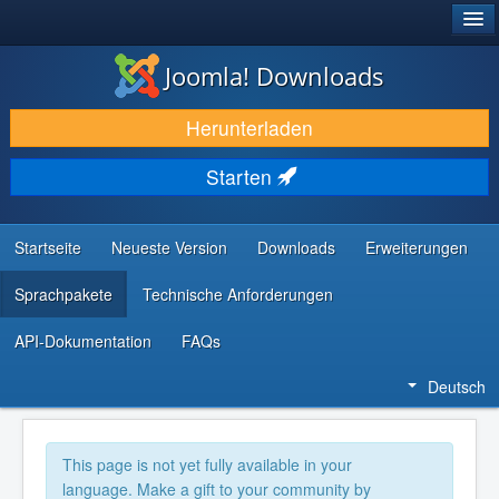
®
JOOMLA!
Joomla! Downloads
DOWNLOAD & ERWEITERN
Herunterladen
ENTDECKEN & LERNEN
Starten
COMMUNITY & SUPPORT
RESSOURCEN FÜR ENTWICKLER
Startseite
Neueste Version
Downloads
Erweiterungen
Sprachpakete
Technische Anforderungen
API-Dokumentation
FAQs
Deutsch
This page is not yet fully available in your
language. Make a gift to your community by