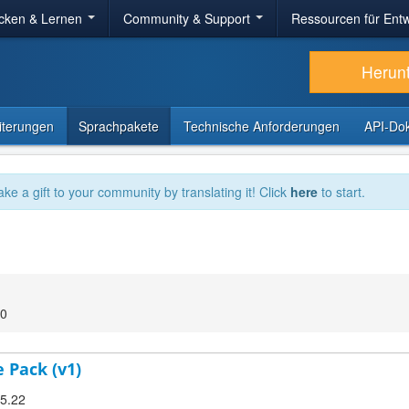
cken & Lernen
Community & Support
Ressourcen für Entw
Herun
iterungen
Sprachpakete
Technische Anforderungen
API-Do
ake a gift to your community by translating it! Click
here
to start.
00
 Pack (v1)
.5.22