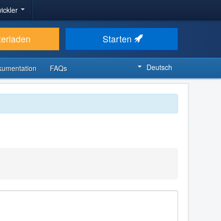
ickler
terladen
Starten
Deutsch
kumentation
FAQs