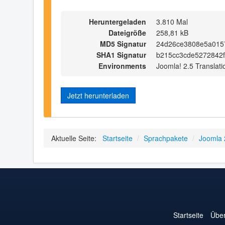
Heruntergeladen
3.810 Mal
Dateigröße
258,81 kB
MD5 Signatur
24d26ce3808e5a015
SHA1 Signatur
b215cc3cde5272842f
Environments
Joomla! 2.5 Translati
Jetzt herunterladen
Aktuelle Seite:
Startseite
/
Sprachpakete
/
Joomla 
Startseite
Über