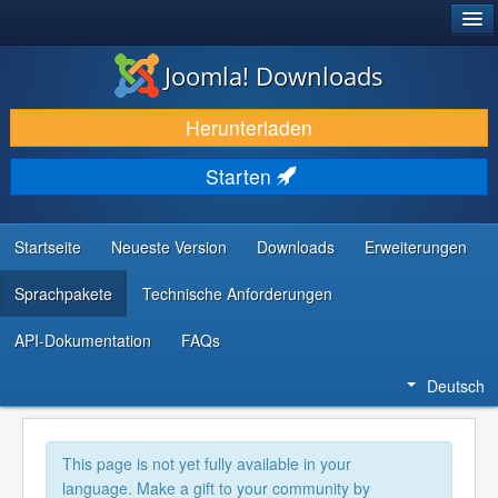
®
JOOMLA!
Joomla! Downloads
DOWNLOAD & ERWEITERN
Herunterladen
ENTDECKEN & LERNEN
Starten
COMMUNITY & SUPPORT
RESSOURCEN FÜR ENTWICKLER
Startseite
Neueste Version
Downloads
Erweiterungen
Sprachpakete
Technische Anforderungen
API-Dokumentation
FAQs
Deutsch
This page is not yet fully available in your
language. Make a gift to your community by