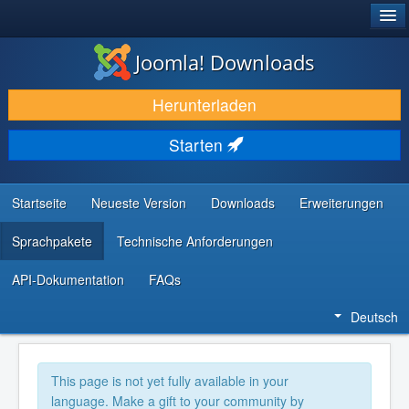
®
JOOMLA!
Joomla! Downloads
DOWNLOAD & ERWEITERN
Herunterladen
ENTDECKEN & LERNEN
Starten
COMMUNITY & SUPPORT
RESSOURCEN FÜR ENTWICKLER
Startseite
Neueste Version
Downloads
Erweiterungen
Sprachpakete
Technische Anforderungen
API-Dokumentation
FAQs
Deutsch
This page is not yet fully available in your
language. Make a gift to your community by