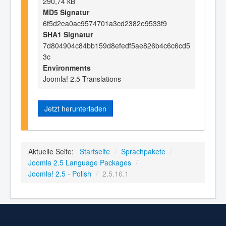
290,74 kB
MD5 Signatur
6f5d2ea0ac9574701a3cd2382e9533f9
SHA1 Signatur
7d804904c84bb159d8efedf5ae826b4c6c6cd5
3c
Environments
Joomla! 2.5 Translations
Jetzt herunterladen
Aktuelle Seite:
Startseite
/
Sprachpakete
/
Joomla 2.5 Language Packages
/
Joomla! 2.5 - Polish
/
2.5.16.1