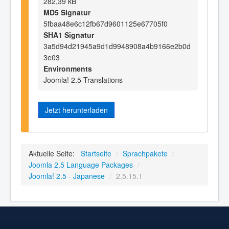
282,39 kB
MD5 Signatur
5fbaa48e6c12fb67d9601125e67705f0
SHA1 Signatur
3a5d94d21945a9d1d9948908a4b9166e2b0d
3e03
Environments
Joomla! 2.5 Translations
Jetzt herunterladen
Aktuelle Seite:
Startseite
/
Sprachpakete
/
Joomla 2.5 Language Packages
/
Joomla! 2.5 - Japanese
/
2.5.15.1