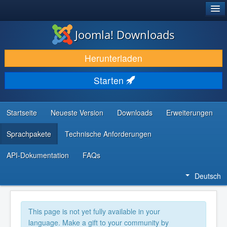
®
JOOMLA!
Joomla! Downloads
DOWNLOAD & ERWEITERN
Herunterladen
ENTDECKEN & LERNEN
Starten
COMMUNITY & SUPPORT
RESSOURCEN FÜR ENTWICKLER
Startseite
Neueste Version
Downloads
Erweiterungen
Sprachpakete
Technische Anforderungen
API-Dokumentation
FAQs
Deutsch
This page is not yet fully available in your
language. Make a gift to your community by