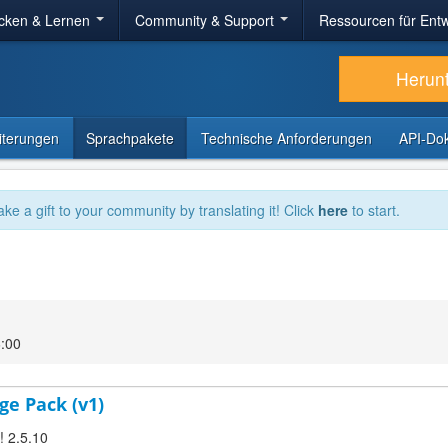
cken & Lernen
Community & Support
Ressourcen für Entw
Herun
iterungen
Sprachpakete
Technische Anforderungen
API-Do
ake a gift to your community by translating it! Click
here
to start.
6:00
ge Pack (v1)
! 2.5.10