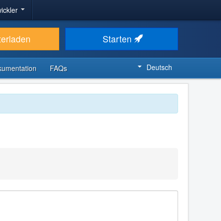
ickler
terladen
Starten
Deutsch
kumentation
FAQs