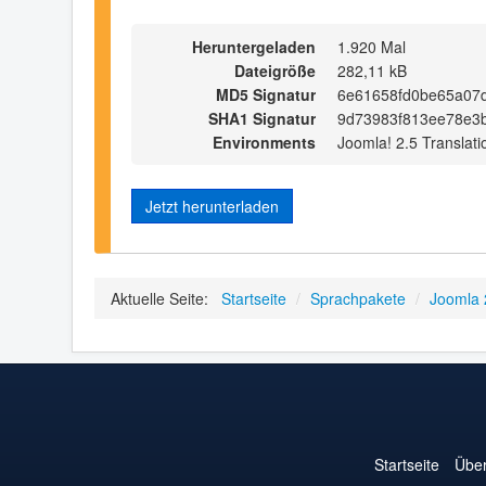
Heruntergeladen
1.920 Mal
Dateigröße
282,11 kB
MD5 Signatur
6e61658fd0be65a07
SHA1 Signatur
9d73983f813ee78e3b
Environments
Joomla! 2.5 Translati
Jetzt herunterladen
Aktuelle Seite:
Startseite
/
Sprachpakete
/
Joomla 
Startseite
Über