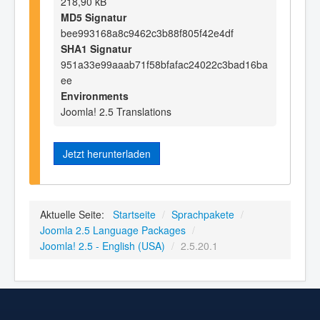
218,90 kB
MD5 Signatur
bee993168a8c9462c3b88f805f42e4df
SHA1 Signatur
951a33e99aaab71f58bfafac24022c3bad16ba
ee
Environments
Joomla! 2.5 Translations
Jetzt herunterladen
Aktuelle Seite:
Startseite
/
Sprachpakete
/
Joomla 2.5 Language Packages
/
Joomla! 2.5 - English (USA)
/
2.5.20.1