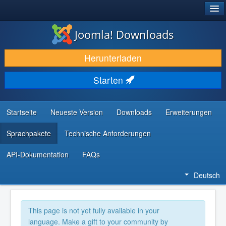
®
JOOMLA!
Joomla! Downloads
DOWNLOAD & ERWEITERN
Herunterladen
ENTDECKEN & LERNEN
Starten
COMMUNITY & SUPPORT
RESSOURCEN FÜR ENTWICKLER
Startseite
Neueste Version
Downloads
Erweiterungen
Sprachpakete
Technische Anforderungen
API-Dokumentation
FAQs
Deutsch
This page is not yet fully available in your
language. Make a gift to your community by