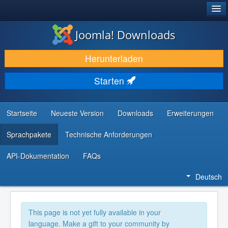
®
JOOMLA!
Joomla! Downloads
DOWNLOAD & ERWEITERN
Herunterladen
ENTDECKEN & LERNEN
Starten
COMMUNITY & SUPPORT
RESSOURCEN FÜR ENTWICKLER
Startseite
Neueste Version
Downloads
Erweiterungen
Sprachpakete
Technische Anforderungen
API-Dokumentation
FAQs
Deutsch
This page is not yet fully available in your
language. Make a gift to your community by