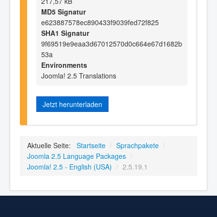
217,57 kB
MD5 Signatur
e623887578ec890433f9039fed72f825
SHA1 Signatur
9f69519e9eaa3d67012570d0c664e67d1682b
53a
Environments
Joomla! 2.5 Translations
Jetzt herunterladen
Aktuelle Seite:
Startseite
/
Sprachpakete
/
Joomla 2.5 Language Packages
/
Joomla! 2.5 - English (USA)
/
2.5.19.1