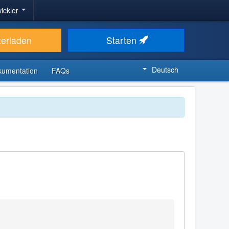
ickler
terladen
Starten
Deutsch
kumentation
FAQs