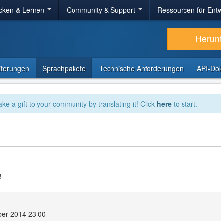
cken & Lernen
Community & Support
Ressourcen für Entw
Herun
iterungen
Sprachpakete
Technische Anforderungen
API-Do
ake a gift to your community by translating it! Click
here
to start.
8
ber 2014 23:00