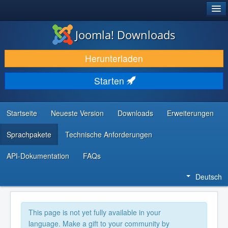
®
JOOMLA!
Joomla! Downloads
DOWNLOAD & ERWEITERN
Herunterladen
ENTDECKEN & LERNEN
Starten
COMMUNITY & SUPPORT
RESSOURCEN FÜR ENTWICKLER
Startseite
Neueste Version
Downloads
Erweiterungen
Sprachpakete
Technische Anforderungen
API-Dokumentation
FAQs
Deutsch
This page is not yet fully available in your
language. Make a gift to your community by