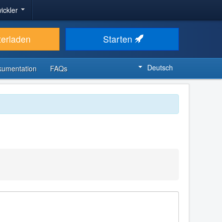
ickler
terladen
Starten
Deutsch
kumentation
FAQs