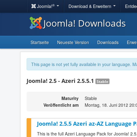
®
Joomla!
Download & Erweitern
Entde
Joomla! Downloads
Startseite
Neueste Version
Downloads
Erwe
This page is not yet fully available in your language. M
Joomla! 2.5 - Azeri 2.5.5.1
Stable
Maturity
Stable
Veröffentlicht am
Montag, 18. Juni 2012 20:
Joomla! 2.5.5 Azeri az-AZ Language P
This is the full Azeri Language Pack for Joomla! 2.5