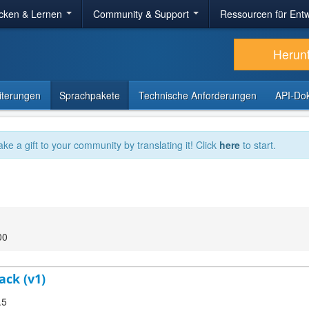
cken & Lernen
Community & Support
Ressourcen für Entw
Herun
iterungen
Sprachpakete
Technische Anforderungen
API-Do
ake a gift to your community by translating it! Click
here
to start.
00
ack (v1)
.5