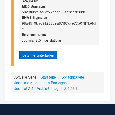
324,24 kB
MD5 Signatur
5623f6be5ad8df77ed4c56116e1d16b0
SHA1 Signatur
98a4519bad91288dea87f67c4e77a07ff7fa6cf
c
Environments
Joomla! 2.5 Translations
Jetzt herunterladen
Aktuelle Seite:
Startseite
/
Sprachpakete
/
Joomla 2.5 Language Packages
/
Joomla! 2.5 - Arabic Unitag
/
2.5.23.1