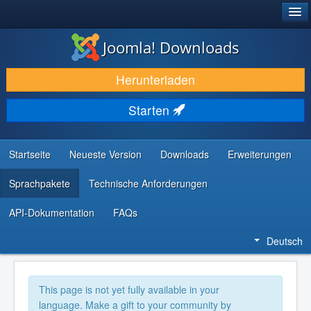
®
JOOMLA!
Joomla! Downloads
DOWNLOAD & ERWEITERN
Herunterladen
ENTDECKEN & LERNEN
Starten
COMMUNITY & SUPPORT
RESSOURCEN FÜR ENTWICKLER
Startseite
Neueste Version
Downloads
Erweiterungen
Sprachpakete
Technische Anforderungen
API-Dokumentation
FAQs
Deutsch
This page is not yet fully available in your
language. Make a gift to your community by