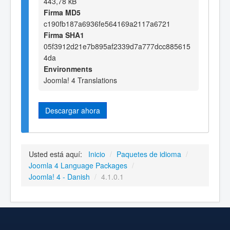
443,78 kB
Firma MD5
c190fb187a6936fe564169a2117a6721
Firma SHA1
05f3912d21e7b895af2339d7a777dcc885615
4da
Environments
Joomla! 4 Translations
Descargar ahora
Usted está aquí:
Inicio
/
Paquetes de idioma
/
Joomla 4 Language Packages
/
Joomla! 4 - Danish
/
4.1.0.1