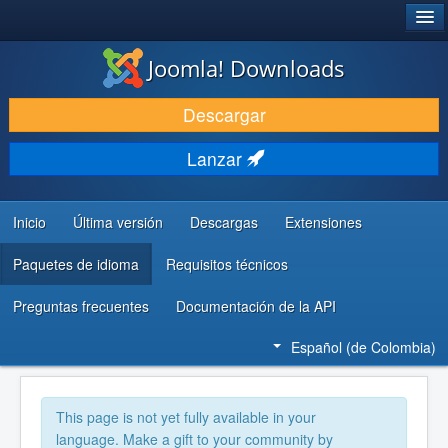
®
JOOMLA!
Joomla! Downloads
DESCARGAR
Descargar
DESCUBRE Y APRENDE
Lanzar
COMUNIDAD Y AYUDA
RECURSOS PARA DESARROLLADORES
Inicio
Última versión
Descargas
Extensiones
Paquetes de idioma
Requisitos técnicos
Preguntas frecuentes
Documentación de la API
Español (de Colombia)
This page is not yet fully available in your
language. Make a gift to your community by