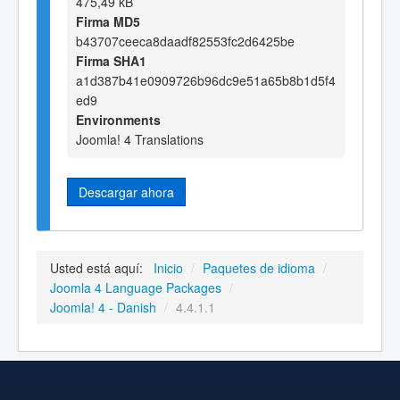
475,49 kB
Firma MD5
b43707ceeca8daadf82553fc2d6425be
Firma SHA1
a1d387b41e0909726b96dc9e51a65b8b1d5f4
ed9
Environments
Joomla! 4 Translations
Descargar ahora
Usted está aquí:
Inicio
/
Paquetes de idioma
/
Joomla 4 Language Packages
/
Joomla! 4 - Danish
/
4.4.1.1