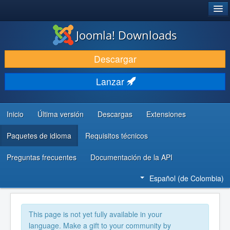
®
JOOMLA!
Joomla! Downloads
DESCARGAR
Descargar
DESCUBRE Y APRENDE
Lanzar
COMUNIDAD Y AYUDA
RECURSOS PARA DESARROLLADORES
Inicio
Última versión
Descargas
Extensiones
Paquetes de idioma
Requisitos técnicos
Preguntas frecuentes
Documentación de la API
Español (de Colombia)
This page is not yet fully available in your
language. Make a gift to your community by