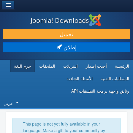
®
JOOMLA!
Joomla! Downloads
حمل & ومدد
تحميل
اكتشف & تعلم
إطلاق
المجتمع & والدعم الفني
الرئيسية
أحدث إصدار
التنزيلات
الملحقات
حزم اللغة
موارد المطورين
المتطلبات التقنية
الأسئلة الشائعة
وثائق واجهة برمجة التطبيقات API
عربي
This page is not yet fully available in your
language. Make a gift to your community by