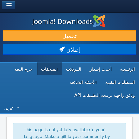
®
JOOMLA!
Joomla! Downloads
حمل & ومدد
تحميل
اكتشف & تعلم
إطلاق
المجتمع & والدعم الفني
الرئيسية
أحدث إصدار
التنزيلات
الملحقات
حزم اللغة
موارد المطورين
المتطلبات التقنية
الأسئلة الشائعة
وثائق واجهة برمجة التطبيقات API
عربي
This page is not yet fully available in your
language. Make a gift to your community by