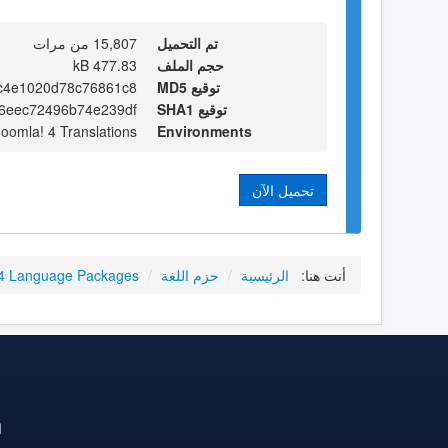
تم التحميل
15,807 من مرات
حجم الملف
477.83 kB
توقيع MD5
c4e1020d78c76861c8
توقيع SHA1
6eec72496b74e239df
Joomla! 4 Translations
Environments
تحميل الآن
أنت هنا:
الرئيسية
/
حزم اللغة
/
4 Language Packages
ا