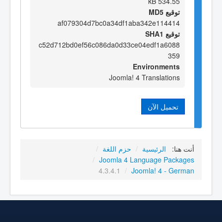
534.55 kB
توقيع MD5
af079304d7bc0a34df1aba342e114414
توقيع SHA1
c52d712bd0ef56c086da0d33ce04edf1a6088
359
Environments
Joomla! 4 Translations
تحميل الآن
أنت هنا:
الرئيسية
/
حزم اللغة
/
/
Joomla 4 Language Packages
4.3.4.1
/
Joomla! 4 - German