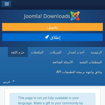
®
JOOMLA!
Joomla! Downloads
حمل & ومدد
تحميل
اكتشف & تعلم
إطلاق
المجتمع & والدعم الفني
الرئيسية
أحدث إصدار
التنزيلات
الملحقات
حزم اللغة
موارد المطورين
المتطلبات التقنية
الأسئلة الشائعة
وثائق واجهة برمجة التطبيقات API
عربي
This page is not yet fully available in your
language. Make a gift to your community by