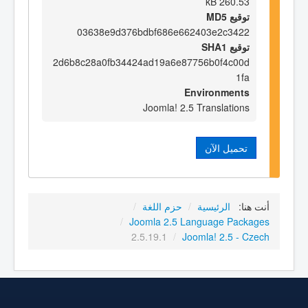
260.53 kB
توقيع MD5
03638e9d376bdbf686e662403e2c3422
توقيع SHA1
2d6b8c28a0fb34424ad19a6e87756b0f4c00d
1fa
Environments
Joomla! 2.5 Translations
تحميل الآن
أنت هنا:
الرئيسية
/
حزم اللغة
/
/
Joomla 2.5 Language Packages
2.5.19.1
/
Joomla! 2.5 - Czech