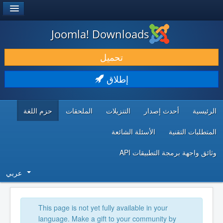
®
JOOMLA!
Joomla! Downloads
حمل & ومدد
تحميل
اكتشف & تعلم
إطلاق
المجتمع & والدعم الفني
الرئيسية
أحدث إصدار
التنزيلات
الملحقات
حزم اللغة
موارد المطورين
المتطلبات التقنية
الأسئلة الشائعة
وثائق واجهة برمجة التطبيقات API
عربي
This page is not yet fully available in your
language. Make a gift to your community by