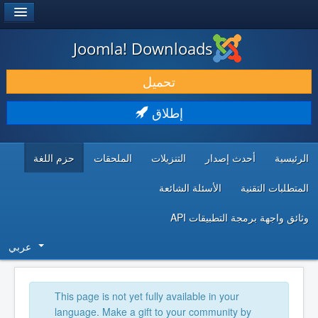
®
JOOMLA!
Joomla! Downloads
حمل & ومدد
تحميل
اكتشف & تعلم
إطلاق
المجتمع & والدعم الفني
الرئيسية
أحدث إصدار
التنزيلات
الملحقات
حزم اللغة
موارد المطورين
المتطلبات التقنية
الأسئلة الشائعة
وثائق واجهة برمجة التطبيقات API
عربي
This page is not yet fully available in your
language. Make a gift to your community by