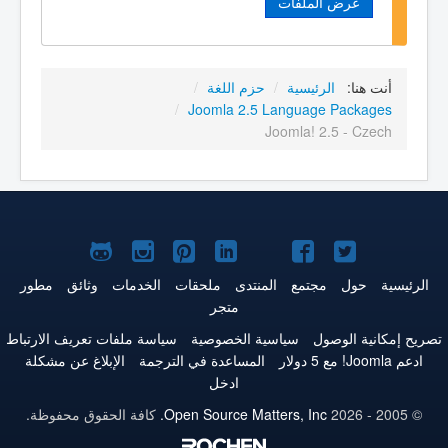
عرض الملفات
أنت هنا:
الرئيسية
/
حزم اللغة
/
/
Joomla 2.5 Language Packages
Joomla! 2.5 - Czech
Joomla!
Joomla!
Joomla!
Joomla!
Joomla!
Joomla!
Joomla!
على
على
على
على
على
على
علىGitHub
الرئيسية
حول
مجتمع
المنتدى
ملحقات
الخدمات
وثائق
مطور
متجر
Twitter
فيس
يوتيوب
LinkedIn
Pinterest
Instagram
تصريح إمكانية الوصول
سياسية الخصوصية
سياسة ملفات تعريف الارتباط
بوك
ادعم Joomla! مع 5 دولار
المساعدة في الترجمة
الإبلاغ عن مشكلة
ادخل
© 2005 - 2026
Open Source Matters, Inc.
كافة الحقوق محفوظة.