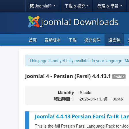
®
Joomla!
下載 & 擴充
發現 & 學習
Joomla! Downloads
首頁
最新版本
下載
擴充套件
語言包
This page is not yet fully available in your language. M
Joomla! 4 - Persian (Farsi) 4.4.13.1
Stable
Maturity
Stable
釋出時間：
2025-04-14, 週一 06:45
Joomla! 4.4.13 Persian Farsi fa-IR La
This is the full Persian Farsi Language Pack for Jo