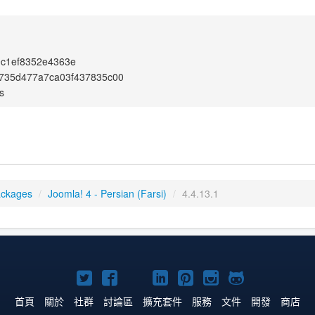
0c1ef8352e4363e
735d477a7ca03f437835c00
s
ackages
/
Joomla! 4 - Persian (Farsi)
/
4.4.13.1
Twitter
Facebook
YouTube
Linkedln
Pinterest
Instagram
GitHub
上
上
上
上
上
上
上
首頁
關於
社群
討論區
擴充套件
服務
文件
開發
商店