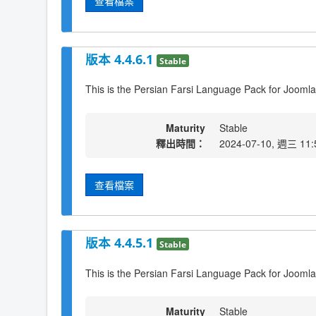
查看檔案
版本 4.4.6.1
Stable
This is the Persian Farsi Language Pack for Joomla
Maturity
Stable
釋出時間：
2024-07-10, 週三 11:
查看檔案
版本 4.4.5.1
Stable
This is the Persian Farsi Language Pack for Joomla
Maturity
Stable