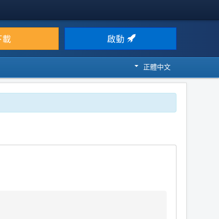
下載
啟動
正體中文