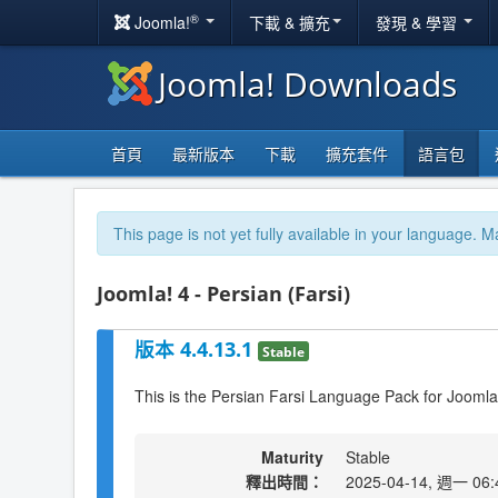
®
Joomla!
下載 & 擴充
發現 & 學習
Joomla! Downloads
首頁
最新版本
下載
擴充套件
語言包
This page is not yet fully available in your language. M
Joomla! 4 - Persian (Farsi)
版本 4.4.13.1
Stable
This is the Persian Farsi Language Pack for Joomla
Maturity
Stable
釋出時間：
2025-04-14, 週一 06: