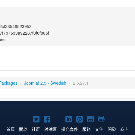
2cf23546523953
f7b7533a92267f0f0f805f
ons
Packages
/
Joomla! 2.5 - Swedish
/
2.5.27.1
Twitter
Facebook
YouTube
Linkedln
Pinterest
Instagram
GitHub
上
上
上
上
上
上
上
首頁
關於
社群
討論區
擴充套件
服務
文件
開發
商店