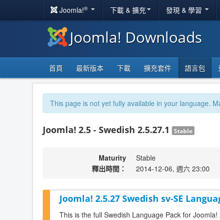
®
Joomla!
下載 & 擴充
發現 & 學習
Joomla! Downloads
首頁
最新版本
下載
擴充套件
語言包
This page is not yet fully available in your language. M
Joomla! 2.5 - Swedish 2.5.27.1
Stable
Maturity
Stable
釋出時間：
2014-12-06, 週六 23:00
Joomla! 2.5.27 Swedish sv-SE Langua
This is the full Swedish Language Pack for Joomla!